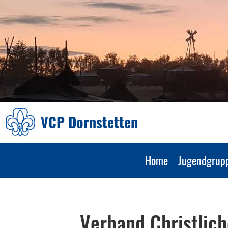
VCP Dornstetten
Home
Jugendgrup
Verband Christlich