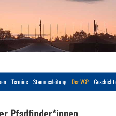
pen
Termine
Stammesleitung
Der VCP
Geschicht
er Pfadfinder*innen